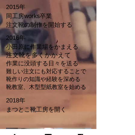
2015年
同工房works卒業
注文靴の制作を開始する
​2016年
小田原に作業場をかまえる
注文靴を多くかかえて
作業に没頭する日々を送る
難しい注文にも対応することで
靴作りの知識や経験を深める
靴教室、木型型紙教室を始める
2018年
まつとこ靴工房を開く